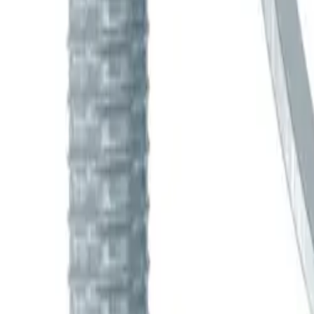
Корзина
Каталог
Клиновые анкеры
Химические анкеры
Дюбели
Документация
Статьи
Контакты